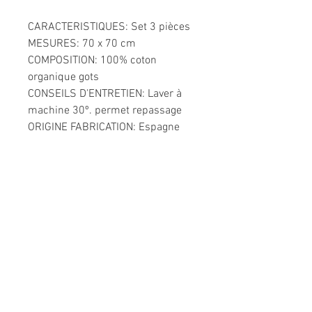
CARACTERISTIQUES: Set 3 pièces
MESURES: 70 x 70 cm
COMPOSITION: 100% coton
organique gots
CONSEILS D'ENTRETIEN: Laver à
machine 30º. permet repassage
ORIGINE FABRICATION: Espagne
Informations légales
Politique de confidentialité
Mentions légales
CGV
Politique de retour
Nous contacter