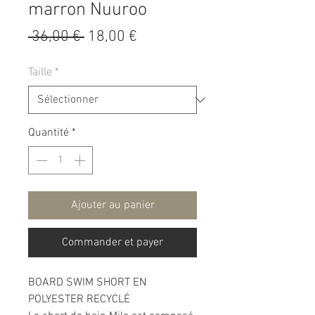
marron Nuuroo
Prix
Prix
 36,00 € 
18,00 €
original
promotionnel
Taille
*
Quantité
*
Ajouter au panier
Commander et payer
BOARD SWIM SHORT EN
POLYESTER RECYCLÉ