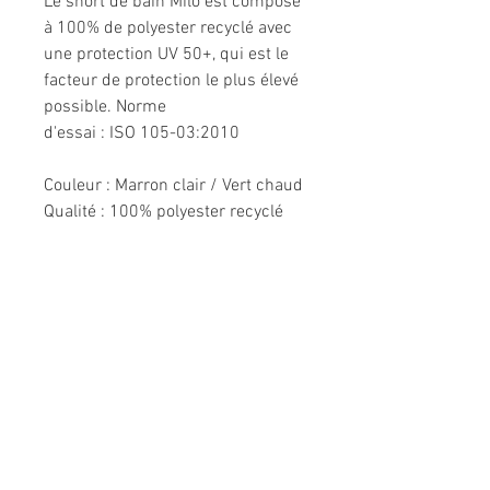
Le short de bain Milo est composé
à 100% de polyester recyclé avec
une protection UV 50+, qui est le
facteur de protection le plus élevé
possible. Norme
d'essai : ISO 105-03:2010
Couleur : Marron clair / Vert chaud
Qualité : 100% polyester recyclé
Informations légales
Politique de confidentialité
Mentions légales
CGV
Politique de retour