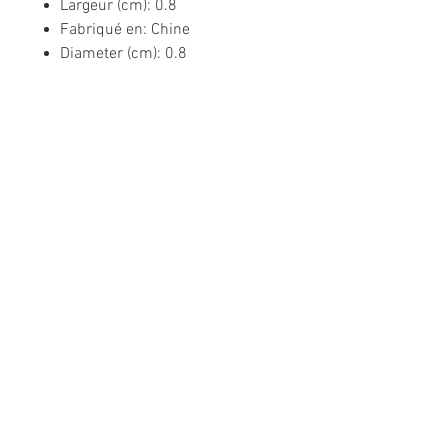
Largeur (cm): 0.8
Fabriqué en: Chine
Diameter (cm): 0.8
Informations légales
Politique de confidentialité
Mentions légales
CGV
Politique de retour
Nous contacter
Téléphone :
02 31 50 78 70
Suivez-nous sur les réseaux sociaux