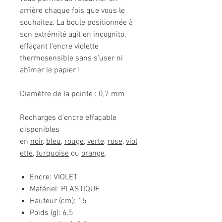
arrière chaque fois que vous le
souhaitez. La boule positionnée à
son extrémité agit en incognito,
effaçant l'encre violette
thermosensible sans s'user ni
abîmer le papier !
Diamètre de la pointe : 0,7 mm
Recharges d'encre effaçable
disponibles
en
noir
,
bleu
,
rouge
,
verte
,
rose
,
viol
ette
,
turquoise
ou
orange
.
Encre: VIOLET
Matériel: PLASTIQUE
Hauteur (cm): 15
Poids (g): 6.5