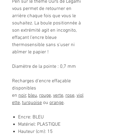
Pen sur le thème Ours de Legami
vous permet de retourner en
arrière chaque fois que vous le
souhaitez. La boule positionnée à
son extrémité agit en incognito,
effaçant l'encre bleue
thermosensible sans s'user ni
abîmer le papier !
Diamètre de la pointe : 0,7 mm
Recharges d'encre effaçable
disponibles
en
noir
,
bleu
,
rouge
,
verte
,
rose
,
viol
ette
,
turquoise
ou
orange
.
Encre: BLEU
Matériel: PLASTIQUE
Hauteur (cm): 15