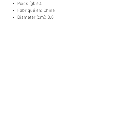
Poids (g): 6.5
Fabriqué en: Chine
Diameter (cm): 0.8
Informations légales
Politique de confidentialité
Mentions légales
CGV
Politique de retour
Nous contacter
Téléphone :
02 31 50 78 70
Suivez-nous sur les réseaux sociaux