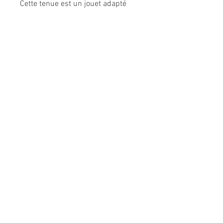
Cette tenue est un jouet adapté
pour les enfants dès 18 mois.
Chaussures et poupon 30 cm
vendus séparément.
Dès 18 mois.
mon premier poupon Corolle pour
pouponner pour la première fois.
Informations légales
Politique de confidentialité
Mentions légales
CGV
Politique de retour
Nous contacter