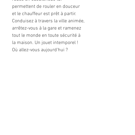
permettent de rouler en douceur
et le chauffeur est prêt à partir.
Conduisez à travers la ville animée,
arrêtez-vous à la gare et ramenez
tout le monde en toute sécurité à
la maison. Un jouet intemporel !
Où allez-vous aujourd'hui ?
Informations légales
Politique de confidentialité
Mentions légales
CGV
Politique de retour
Nous contacter