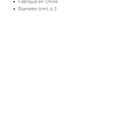
Fabriqué en: Chine
Diameter (cm): 6.3
Informations légales
Politique de confidentialité
Mentions légales
CGV
Politique de retour
Nous contacter
Téléphone :
02 31 50 78 70
Suivez-nous sur les réseaux sociaux
!