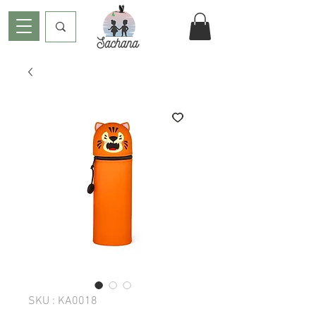
SKU : KA0018