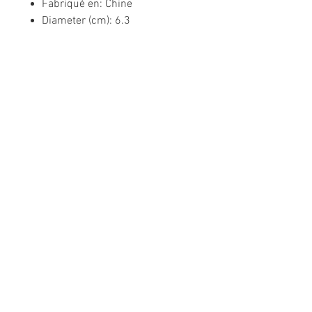
Fabriqué en: Chine
Diameter (cm): 6.3
Informations légales
Politique de confidentialité
Mentions légales
CGV
Politique de retour
Nous contacter
Téléphone :
02 31 50 78 70
Suivez-nous sur les réseaux sociaux
!