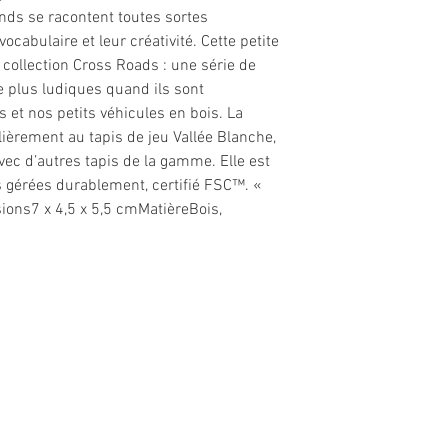
rands se racontent toutes sortes
ocabulaire et leur créativité. Cette petite
 collection Cross Roads : une série de
re plus ludiques quand ils sont
 et nos petits véhicules en bois. La
ulièrement au tapis de jeu Vallée Blanche,
vec d’autres tapis de la gamme. Elle est
 gérées durablement, certifié FSC™. «
sions7 x 4,5 x 5,5 cmMatièreBois,
Nous conta
Téléphone : 02 31 