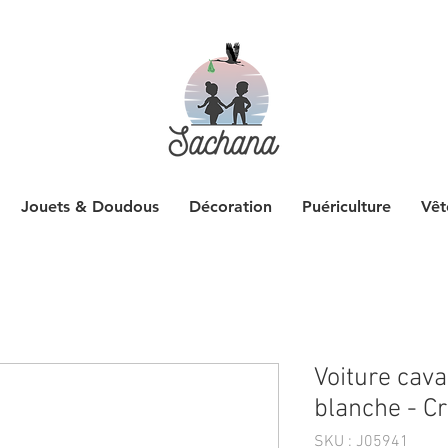
Jouets & Doudous
Décoration
Puériculture
Vêt
Voiture cava
blanche - C
SKU : J05941