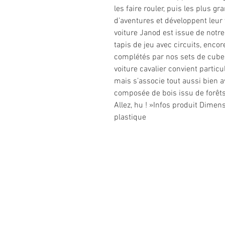
les faire rouler, puis les plus g
d’aventures et développent leur v
voiture Janod est issue de notre
tapis de jeu avec circuits, enco
complétés par nos sets de cubes
voiture cavalier convient partic
mais s’associe tout aussi bien a
composée de bois issu de forêts
Allez, hu ! »Infos produit Dimen
plastique
Informations
légales
CGV