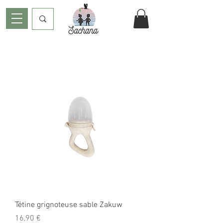
Tétine grignoteuse sable Zakuw
Prix
16,90 €