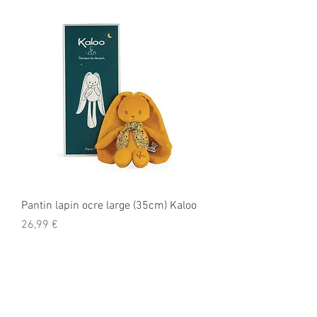
Pantin lapin ocre large (35cm) Kaloo
Prix
26,99 €
Informations légales